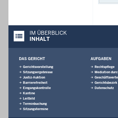
IM ÜBERBLICK
Justiz-Portal im Überblick:
INHALT
DAS GERICHT
AUFGABEN
Gerichtsvorstellung
Rechtspflege
Sitzungsergebnisse
Mediation durc
Justiz-Auktion
Geschäftsverte
Barrierefreiheit
Gerichtsbezirk
Eingangskontrolle
Datenschutz
Kantine
Leitbild
Terminbuchung
Sitzungstermine