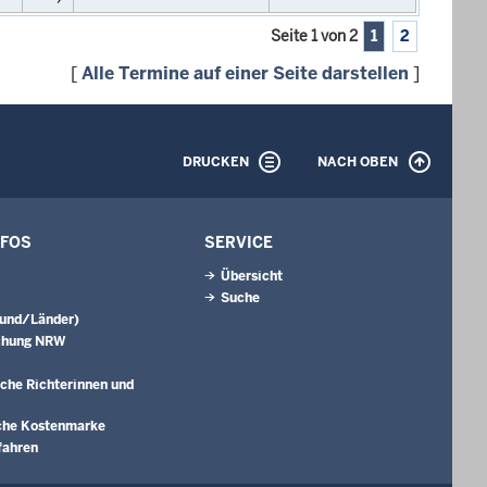
Seite 1 von 2
1
2
[
Alle Termine auf einer Seite darstellen
]
DRUCKEN
NACH OBEN
NFOS
SERVICE
Übersicht
Suche
Bund/Länder)
chung NRW
che Richterinnen und
che Kostenmarke
fahren