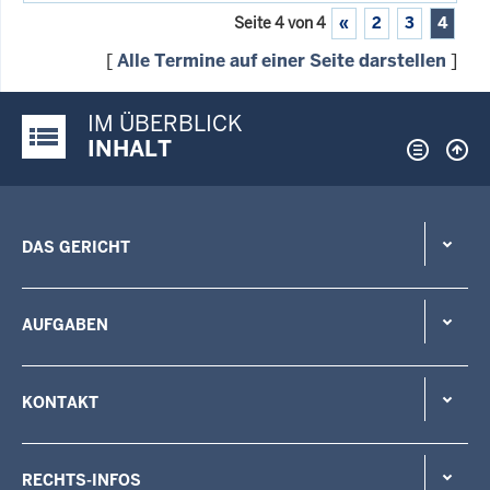
Seite 4 von 4
«
2
3
4
[
Alle Termine auf einer Seite darstellen
]
IM ÜBERBLICK
Justiz-Portal im Überblick:
INHALT
DAS GERICHT
AUFGABEN
KONTAKT
RECHTS-INFOS