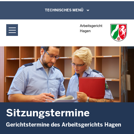
Direkt zum Inhalt
Arbeitsgericht Hagen: Sitzungstermine
TECHNISCHES MENÜ
Leichte Sprache, Gebärdensprachenvideo
und Kontaktformular
Sitzungstermine
Gerichtstermine des Arbeitsgerichts Hagen