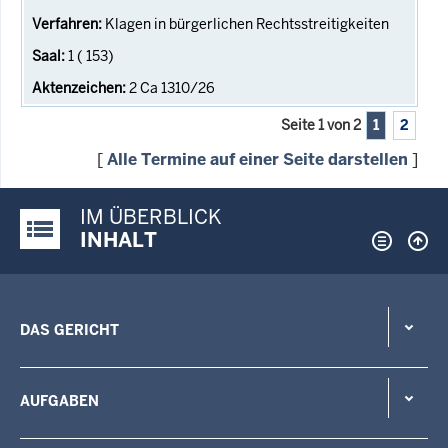
Klagen in bürgerlichen Rechtsstreitigkeiten
1 ( 153)
2 Ca 1310/26
Seite 1 von 2
1
2
[
Alle Termine auf einer Seite darstellen
]
IM ÜBERBLICK
Justiz-Portal im Überblick:
INHALT
DAS GERICHT
AUFGABEN