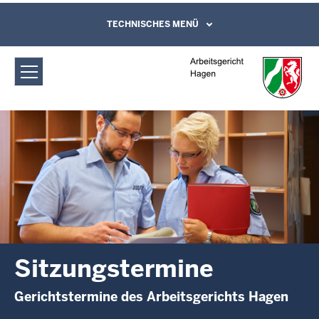
Direkt zum Inhalt
Arbeitsgericht Hagen: Sitzungstermine
TECHNISCHES MENÜ
Leichte Sprache, Gebärdensprachenvideo
und Kontaktformular
Sitzungstermine
Gerichtstermine des Arbeitsgerichts Hagen